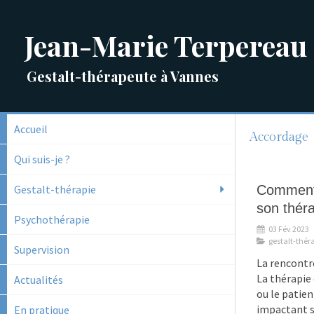
Jean-Marie Terpereau
Gestalt-thérapeute à Vannes
Accueil
Accordage
Qui suis-je ?
Gestalt-thérapie
Comment 
son thér
Psychothérapie
03 Fév 2023
gestalt-thér
Supervision
La rencontr
La thérapie 
Actualités
ou le patien
impactant sa
En pratique