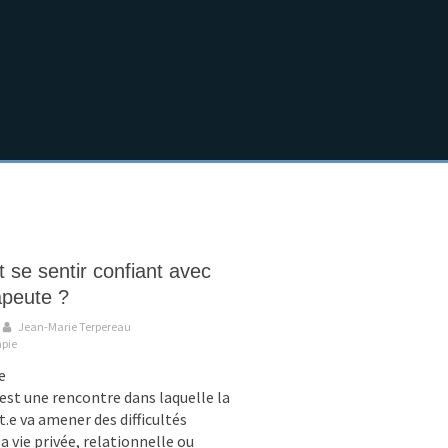
se sentir confiant avec
apeute ?
Jean-Marie Terpereau
apie
e
est une rencontre dans laquelle la
t.e va amener des difficultés
 vie privée, relationnelle ou