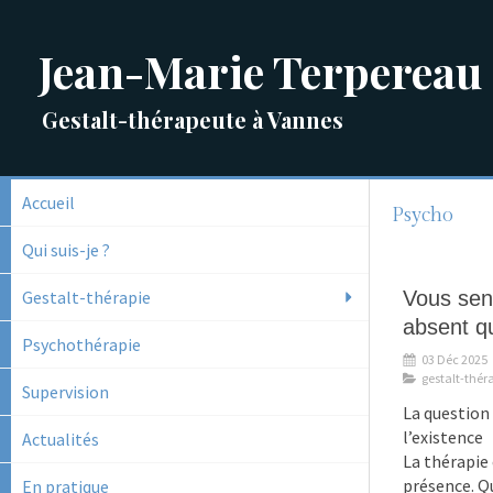
Jean-Marie Terpereau
Gestalt-thérapeute à Vannes
Accueil
Psycho
Qui suis-je ?
Gestalt-thérapie
Vous sen
absent qu
Psychothérapie
03 Déc 2025
gestalt-thér
Supervision
La question
l’existence
Actualités
La thérapie 
présence. Qu
En pratique