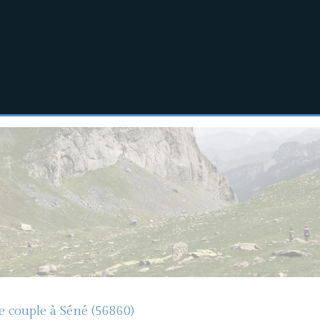
e couple à Séné (56860)