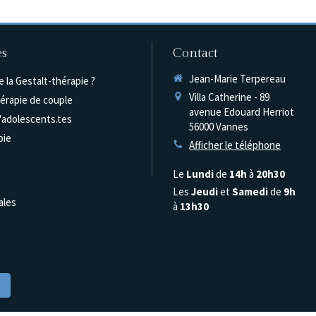
es
Contact
Jean-Marie Terpereau
 la Gestalt-thérapie ?
Villa Catherine - 89
hérapie de couple
avenue Edouard Herriot
d'adolescents.tes
56000
Vannes
pie
Afficher le téléphone
Le
Lundi
de
14h
à
20h30
Les
Jeudi
et
Samedi
de
9h
ales
à
13h30