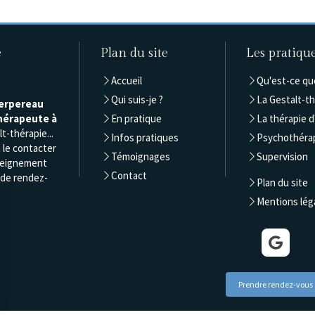
e
Plan du site
Les pratiqu
Accueil
Qu'est-ce que
Qui suis-je ?
La Gestalt-t
Terpereau
hérapeute à
En pratique
La thérapie 
lt-thérapie...
Infos pratiques
Psychothéra
à le contacter
Témoignages
Supervision
seignement
Contact
 de rendez-
Plan du site
Mentions lég
Prendre rendez-vous