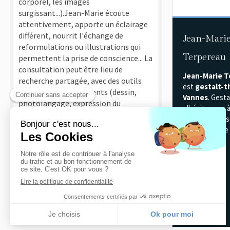
corporel, les images
surgissant...).Jean-Marie écoute
attentivement, apporte un éclairage
différent, nourrit l'échange de
Jean-Mari
reformulations ou illustrations qui
Terpereau
permettent la prise de conscience... La
consultation peut être lieu de
Jean-Marie 
recherche partagée, avec des outils
est
gestalt-t
thérapeutiques différents (dessin,
Vannes
. Gesta
photolangage, expression du
n'hésitez pas 
corps...).Il y a une grande bienveillance
pour tout ren
et une patience pour suivre le rythme
ou toute prise
de réflexion et d'action possible. Je
vous.
me sens en confiance et ce sont de
vrais moments de soutien.
Voir tous les témoignages