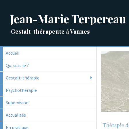
Jean-Marie Terpereau
Gestalt-thérapeute à Vannes
Accueil
Qui suis-je ?
Gestalt-thérapie
Psychothérapie
Supervision
Actualités
Thérapie d
En pratique